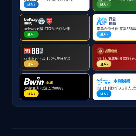
公司新闻
了拟转出专业员工
学团动态
山西省教育厅
集团