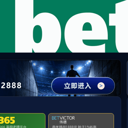
yl7703永利(集团)有限公司官网
党建工作
团队队伍
质量工程
生导师
l7703永利集团官网硕士研究生指导教师列表
共1条 1/1
首页
上页
下页