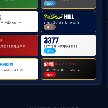
集团首页
教务处
科技处