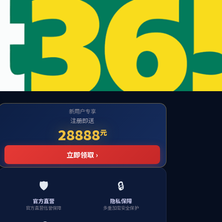
集团首页
实验中心
联系我们
员工专栏
当前位置：
首页
>>
团队队伍
>>
研究生导师
2023-03-29
尾页