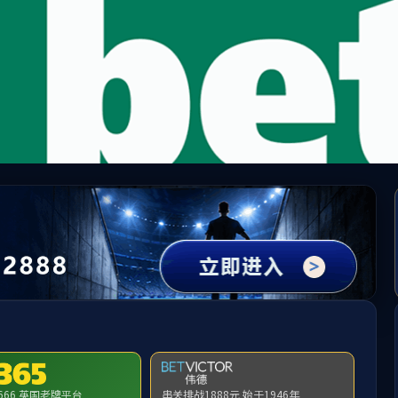
yl7703永利(集团)有限公司官网
党建工作
团队队伍
质量工程
授
关正萍